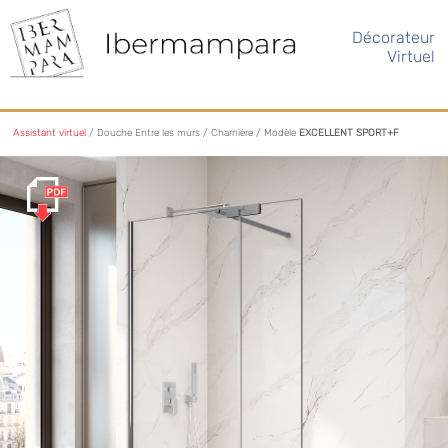
Décorateur
Virtuel
Assistant virtuel
/
Douche Entre les murs
/
Charnière
/
Modèle
EXCELLENT SPORT+F