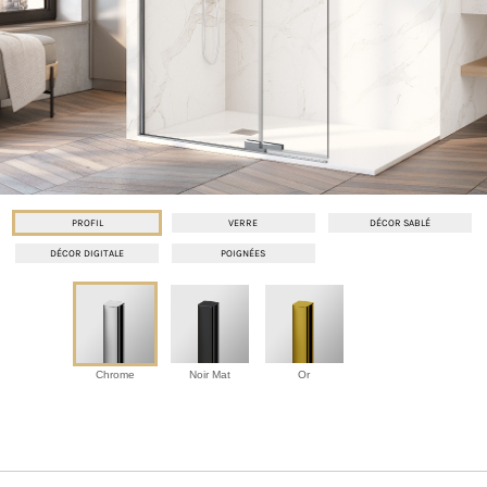
PROFIL
VERRE
DÉCOR SABLÉ
DÉCOR DIGITALE
POIGNÉES
Chrome
Noir Mat
Or