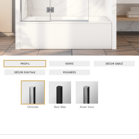
PROFIL
VERRE
DÉCOR SABLÉ
DÉCOR DIGITALE
POIGNÉES
Chrome
Noir Mat
Acier Inox