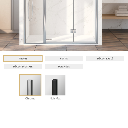
PROFIL
VERRE
DÉCOR SABLÉ
DÉCOR DIGITALE
POIGNÉES
Chrome
Noir Mat