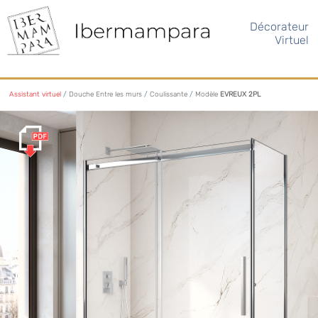
Décorateur
Virtuel
Assistant virtuel
/
Douche Entre les murs
/
Coulissante
/
Modèle
EVREUX 2PL