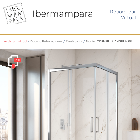
Décorateur
Virtuel
Assistant virtuel
/
Douche Entre les murs
/
Coulissante
/
Modèle
CORNEILLA ANGULAIRE