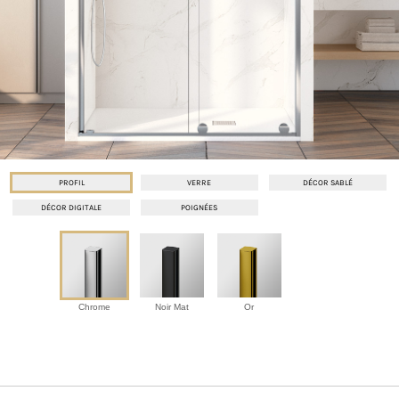
PROFIL
VERRE
DÉCOR SABLÉ
DÉCOR DIGITALE
POIGNÉES
Chrome
Noir Mat
Or