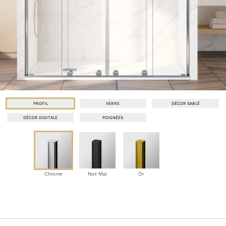
PROFIL
VERRE
DÉCOR SABLÉ
DÉCOR DIGITALE
POIGNÉES
Chrome
Noir Mat
Or