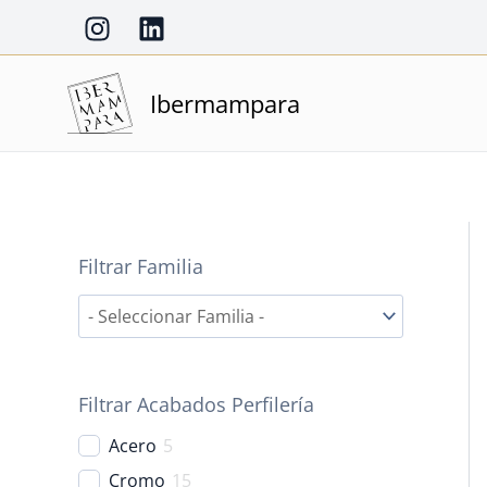
Ir
al
contenido
Ibermampara
Filtrar Familia
Filtrar Acabados Perfilería
Acero
5
Cromo
15