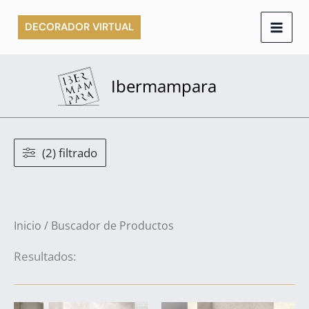
Ir
DECORADOR VIRTUAL
al
contenido
Ibermampara
(2) filtrado
Inicio
/ Buscador de Productos
Resultados: