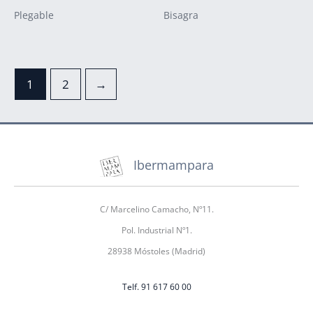
Plegable
Bisagra
1
2
→
Ibermampara
C/ Marcelino Camacho, Nº11.
Pol. Industrial Nº1.
28938 Móstoles (Madrid)
Telf. 91 617 60 00