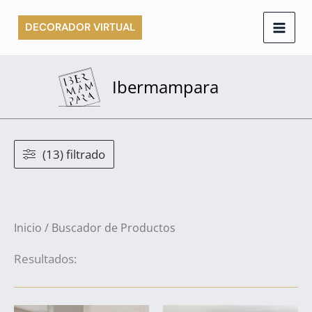
Ir
DECORADOR VIRTUAL
al
contenido
Ibermampara
(13) filtrado
Inicio
/ Buscador de Productos
Resultados: