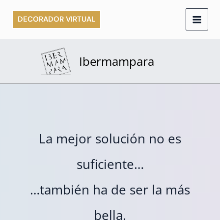
Ir
DECORADOR VIRTUAL
al
contenido
Ibermampara
La mejor solución no es
suficiente…
…también ha de ser la más
bella.