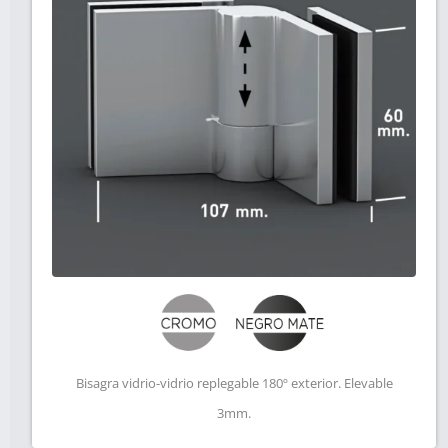
Bisagra vidrio-vidrio replegable 180º exterior. Elevable
3mm.