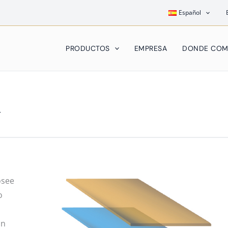
Español
PRODUCTOS
EMPRESA
DONDE COM
r
osee
o
an