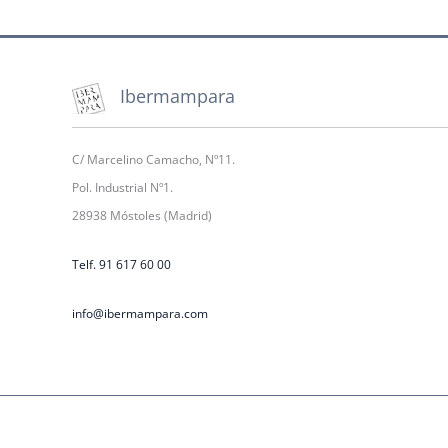
Ibermampara
C/ Marcelino Camacho, Nº11.
Pol. Industrial Nº1.
28938 Móstoles (Madrid)
Telf. 91 617 60 00
info@ibermampara.com