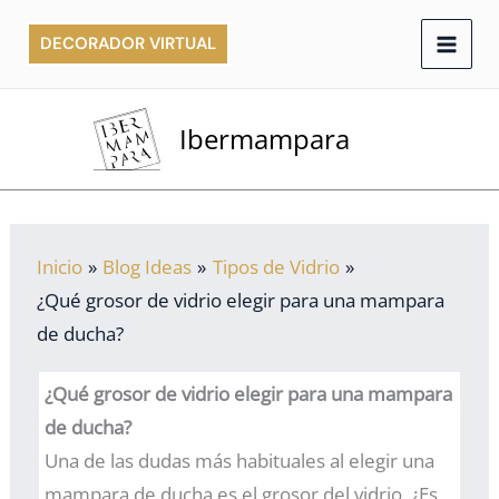
Ir
DECORADOR VIRTUAL
al
contenido
Ibermampara
Inicio
Blog Ideas
Tipos de Vidrio
¿Qué grosor de vidrio elegir para una mampara
de ducha?
¿Qué grosor de vidrio elegir para una mampara
de ducha?
Una de las dudas más habituales al elegir una
mampara de ducha es el grosor del vidrio. ¿Es