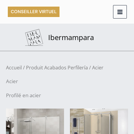
Aller
CONSEILLER VIRTUEL
au
contenu
Ibermampara
Accueil
/ Produit Acabados Perfilería / Acier
Acier
Profilé en acier