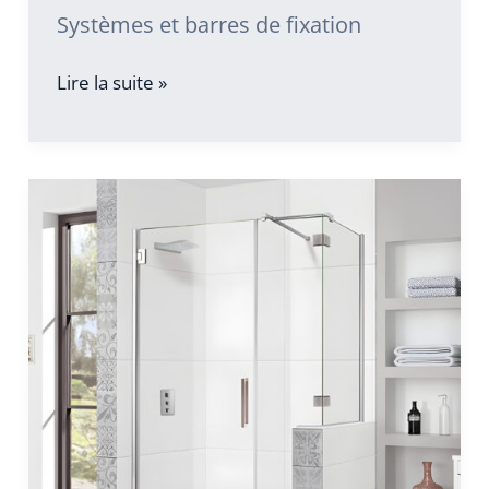
Systèmes et barres de fixation
Systèmes
Lire la suite »
et
barres
de
fixation