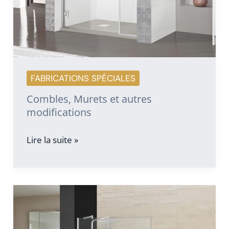
FABRICATIONS SPÉCIALES
Combles, Murets et autres
modifications
Combles,
Lire la suite »
Murets
et
autres
modifications