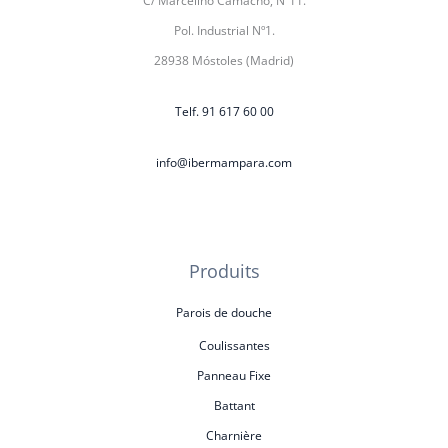
C/ Marcelino Camacho, Nº11.
Pol. Industrial Nº1.
28938 Móstoles (Madrid)
Telf. 91 617 60 00
info@ibermampara.com
Produits
Parois de douche
Coulissantes
Panneau Fixe
Battant
Charnière