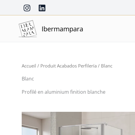
Aller
au
contenu
Ibermampara
Accueil
/ Produit Acabados Perfilería / Blanc
Blanc
Profilé en aluminium finition blanche