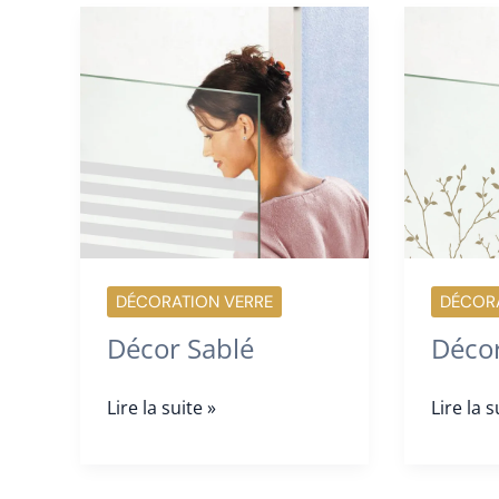
DÉCORA
DÉCORATION VERRE
Décor
Décor Sablé
Décor
Décor
Lire la s
Lire la suite »
Digital
Sablé