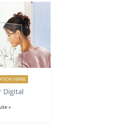
TION VERRE
 Digital
uite »