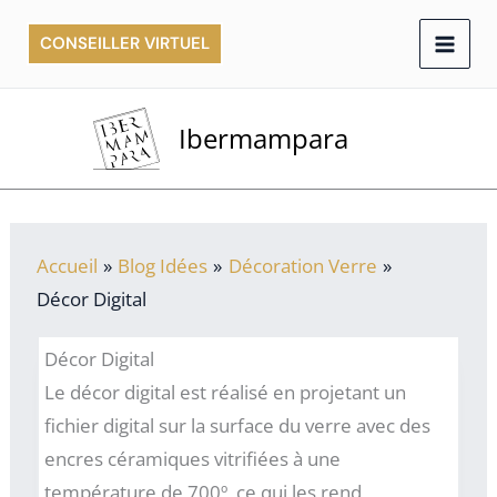
Aller
CONSEILLER VIRTUEL
au
contenu
Ibermampara
Accueil
Blog Idées
Décoration Verre
Décor Digital
Décor Digital
Le décor digital est réalisé en projetant un
fichier digital sur la surface du verre avec des
encres céramiques vitrifiées à une
température de 700º, ce qui les rend